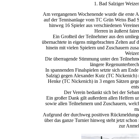
1. Bad Salziger Weizen
Am vergangenen Wochenende wurde die erste Au
auf der Tennisanlage vom TC Grün Weiss Bad Sal
hinweg 16 Spieler aus verschiedenen Vereinen,
Herren in äußerst fai
Ein Großteil der Teilnehmer aus den umlieg
übernachtete in eigens mitgebrachten Zelten auf 
hinein mit vielen Spielern und Zuschauern zus
Weizen
Die überragende Stimmung unter den Teilnehmer
längere Regenunterbrech
In spannenden Finalspielen setzte sich am En
Salzig) gegen Alexander Kutz (TC Nickenich) 
Henke (TC Nickenich) in 3 engen Sätzen geg
ent
Der Verein bedankt sich bei der Sebam
Ein großer Dank gilt außerdem allen Helfern 
sowie allen Teilnehmern und Zuschauern, welch
ma
Aufgrund der durchweg positiven Rückmeldunge
über das ganze Turnier hinweg steht jetzt schon
zur Anme