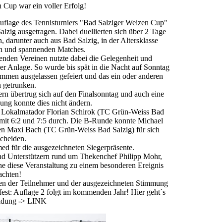
 Cup war ein voller Erfolg!
flage des Tennisturniers "Bad Salziger Weizen Cup"
zig ausgetragen. Dabei duellierten sich über 2 Tage
 darunter auch aus Bad Salzig, in der Altersklasse
ren und spannenden Matches.
enden Vereinen nutzte dabei die Gelegenheit und
der Anlage. So wurde bis spät in die Nacht auf Sonntag
ammen ausgelassen gefeiert und das ein oder anderen
 getrunken.
n übertrug sich auf den Finalsonntag und auch eine
ung konnte dies nicht ändern.
de Lokalmatador Florian Schirok (TC Grün-Weiss Bad
mit 6:2 und 7:5 durch. Die B-Runde konnte Michael
en Maxi Bach (TC Grün-Weiss Bad Salzig) für sich
scheiden.
ed für die ausgezeichneten Siegerpräsente.
und Unterstützern rund um Thekenchef Philipp Mohr,
e diese Veranstaltung zu einem besonderen Ereignis
chten!
n der Teilnehmer und der ausgezeichneten Stimmung
 fest: Auflage 2 folgt im kommenden Jahr! Hier geht´s
ldung -> LINK