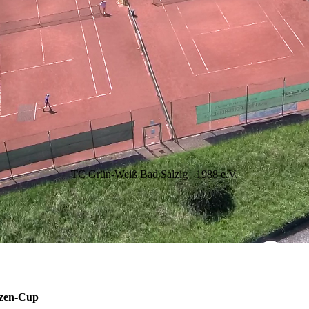
TC Grün-Weiß Bad Salzig
1988 e.V.
zen-Cup