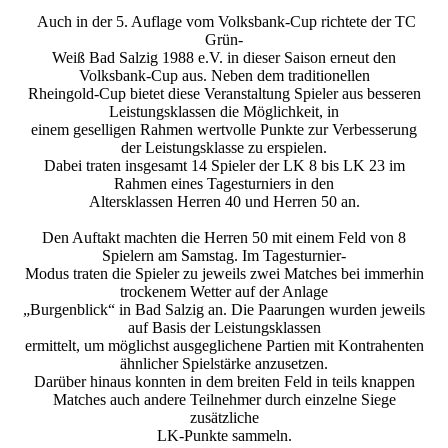
Auch in der 5. Auflage vom Volksbank-Cup richtete der TC
Grün-
Weiß Bad Salzig 1988 e.V. in dieser Saison erneut den
Volksbank-Cup aus. Neben dem traditionellen
Rheingold-Cup bietet diese Veranstaltung Spieler aus besseren
Leistungsklassen die Möglichkeit, in
einem geselligen Rahmen wertvolle Punkte zur Verbesserung
der Leistungsklasse zu erspielen.
Dabei traten insgesamt 14 Spieler der LK 8 bis LK 23 im
Rahmen eines Tagesturniers in den
Altersklassen Herren 40 und Herren 50 an.
Den Auftakt machten die Herren 50 mit einem Feld von 8
Spielern am Samstag. Im Tagesturnier-
Modus traten die Spieler zu jeweils zwei Matches bei immerhin
trockenem Wetter auf der Anlage
„Burgenblick“ in Bad Salzig an. Die Paarungen wurden jeweils
auf Basis der Leistungsklassen
ermittelt, um möglichst ausgeglichene Partien mit Kontrahenten
ähnlicher Spielstärke anzusetzen.
Darüber hinaus konnten in dem breiten Feld in teils knappen
Matches auch andere Teilnehmer durch einzelne Siege
zusätzliche
LK-Punkte sammeln.