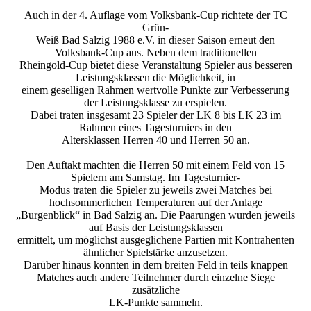
Auch in der 4. Auflage vom Volksbank-Cup richtete der TC
Grün-
Weiß Bad Salzig 1988 e.V. in dieser Saison erneut den
Volksbank-Cup aus. Neben dem traditionellen
Rheingold-Cup bietet diese Veranstaltung Spieler aus besseren
Leistungsklassen die Möglichkeit, in
einem geselligen Rahmen wertvolle Punkte zur Verbesserung
der Leistungsklasse zu erspielen.
Dabei traten insgesamt 23 Spieler der LK 8 bis LK 23 im
Rahmen eines Tagesturniers in den
Altersklassen Herren 40 und Herren 50 an.
Den Auftakt machten die Herren 50 mit einem Feld von 15
Spielern am Samstag. Im Tagesturnier-
Modus traten die Spieler zu jeweils zwei Matches bei
hochsommerlichen Temperaturen auf der Anlage
„Burgenblick“ in Bad Salzig an. Die Paarungen wurden jeweils
auf Basis der Leistungsklassen
ermittelt, um möglichst ausgeglichene Partien mit Kontrahenten
ähnlicher Spielstärke anzusetzen.
Darüber hinaus konnten in dem breiten Feld in teils knappen
Matches auch andere Teilnehmer durch einzelne Siege
zusätzliche
LK-Punkte sammeln.